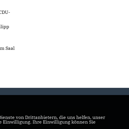
 CDU-
ilipp
im Saal
enste von Drittanbietern, die uns helfen, unser
Einwilligung. Ihre Einwilligung können Sie