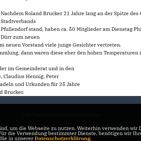
Nachdem Roland Brucker 21 Jahre lang an der Spitze des
Stadtverbands
Pfullendorf stand, haben ca. 50 Mitglieder am Dienstag Ph
Dürr zum neuen
m neuen Vorstand viele junge Gesichter vertreten.
mmlung, dann waren diese eher den hohen Temperaturen 
eder im Gemeinderat und in den
e, Claudius Hennig, Peter
nadeln und Urkunden für 25 Jahre
d Brucker.
CDU Kreisverband Sigmaringen
nd, um die Webseite zu nutzen. Weiterhin verwenden wir Di
r die Verwendung bestimmter Dienste, benötigen wir Ihre 
CDU Landesverband Baden-
 Sie in unserer
Datenschutzerklärung
.
Württemberg