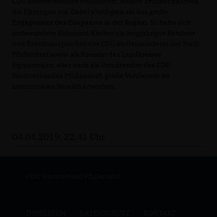
CDU Stadtverbandes Pfullendorf, Roland Brucker nahmen
die Ehrungen vor. Dabei würdigten sie das große
Engagement des Ehepaares in der Region. So hatte sich
insbesondere Ekkehard Klaiber als langjähriger Ratsherr
und Fraktionssprecher der CDU im Gemeinderat der Stadt
Pfullendorf sowie als Kreisrat des Landkreises
Sigmaringen, aber auch als Vorsitzender des CDU
Stadtverbandes Pfullendorf, große Verdienste im
kommunalen Bereich erworben.
04.04.2019, 22:41 Uhr
CDU Stadtverband Pfullendorf
IMPRESSUM
DATENSCHUTZ
KONTAKT