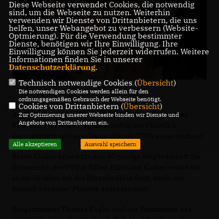
Diese Webseite verwendet Cookies, die notwendig
sind, um die Webseite zu nutzen. Weiterhin
verwenden wir Dienste von Drittanbietern, die uns
helfen, unser Webangebot zu verbessern (Website-
Optmierung). Für die Verwendung bestimmter
Dienste, benötigen wir Ihre Einwilligung. Ihre
Einwilligung können Sie jederzeit widerrufen. Weitere
Informationen finden Sie in unserer
Datenschutzerklärung
.
Technisch notwendige Cookies (
Übersicht
)
Die notwendigen Cookies werden allein für den
ordnungsgemäßen Gebrauch der Webseite benötigt.
Cookies von Drittanbietern (
Übersicht
)
Am Donnerstag den 04. April 2019 wurde das Ehepaar
Zur Optimierung unserer Webseite binden wir Dienste und
Angebote von Drittanbietern ein.
Klaiber für 90 Jahre Mitgliedschaft in der Christlich
Demokratischen Union Deutschlands (CDU) ausgezeichnet.
Alle akzeptieren
Auswahl speichern
Bertel Klaiber erhielt für ihre 40-jährige Mitgliedschaft die
Ehrennadel der CDU in Silber, Ekkehard Klaiber wurde für
stolze 50 Jahre mit der Ehrennadel in Gold, sowie der
Konrad Adenauer Plakette ausgezeichnet.
Bürgermeister Thomas Kugler und der Vorsitzende des