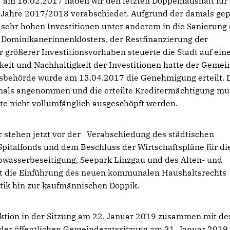
am 16.02.2017 haben wir den letzten Doppelhaushalt für 
Jahre 2017/2018 verabschiedet. Aufgrund der damals ge
sehr hohen Investitionen unter anderem in die Sanierung
Dominikanerinnenklosters, der Restfinanzierung der
 größerer Investitionsvorhaben steuerte die Stadt auf ein
keit und Nachhaltigkeit der Investitionen hatte der Gemei
tsbehörde wurde am 13.04.2017 die Genehmigung erteilt. 
damals angenommen und die erteilte Kreditermächtigung mu
 nicht vollumfänglich ausgeschöpft werden.
r stehen jetzt vor der Verabschiedung des städtischen
Spitalfonds und dem Beschluss der Wirtschaftspläne für d
Abwasserbeseitigung, Seepark Linzgau und des Alten- und
ist die Einführung des neuen kommunalen Haushaltsrechts
tik hin zur kaufmännischen Doppik.
ktion in der Sitzung am 22. Januar 2019 zusammen mit d
der öffentlichen Gemeinderatssitzung am 31. Januar 2019