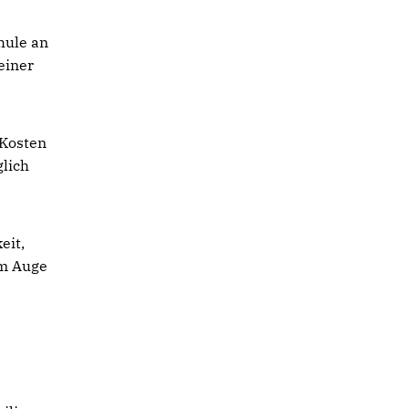
n
hule an
einer
 Kosten
glich
eit,
im Auge