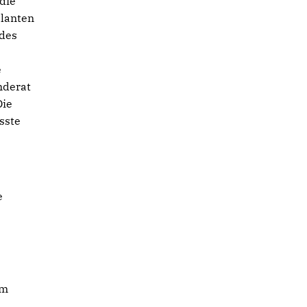
die
planten
 des
e
nderat
Die
sste
ie
em