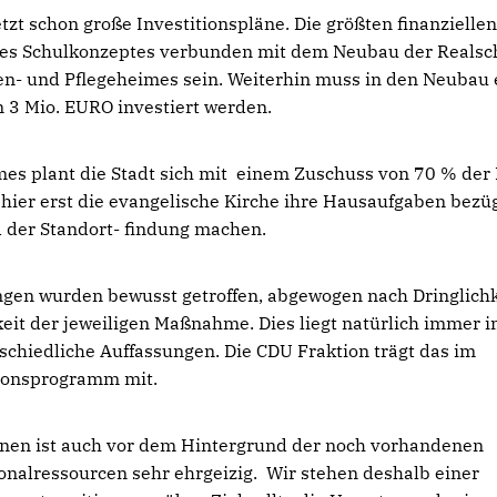
tzt schon große Investitionspläne. Die größten finanzielle
es Schulkonzeptes verbunden mit dem Neubau der Realsc
n- und Pflegeheimes sein. Weiterhin muss in den Neubau 
n 3 Mio. EURO investiert werden.
es plant die Stadt sich mit einem Zuschuss von 70 % der
 hier erst die evangelische Kirche ihre Hausaufgaben bezü
d der Standort- findung machen.
ngen wurden bewusst getroffen, abgewogen nach Dringlichk
eit der jeweiligen Maßnahme. Dies liegt natürlich immer 
schiedliche Auffassungen. Die CDU Fraktion trägt das im
itionsprogramm mit.
onen ist auch vor dem Hintergrund der noch vorhandenen
nalressourcen sehr ehrgeizig. Wir stehen deshalb einer