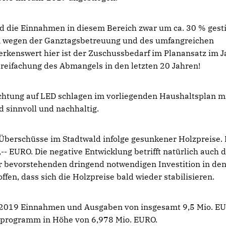
d die Einnahmen in diesem Bereich zwar um ca. 30 % gest
em wegen der Ganztagsbetreuung und des umfangreichen
rkenswert hier ist der Zuschussbedarf im Planansatz im J
dreifachung des Abmangels in den letzten 20 Jahren!
chtung auf LED schlagen im vorliegenden Haushaltsplan mi
d sinnvoll und nachhaltig.
 Überschüsse im Stadtwald infolge gesunkener Holzpreise.
,-- EURO. Die negative Entwicklung betrifft natürlich auch 
er bevorstehenden dringend notwendigen Investition in de
fen, dass sich die Holzpreise bald wieder stabilisieren.
 2019 Einnahmen und Ausgaben von insgesamt 9,5 Mio. E
nsprogramm in Höhe von 6,978 Mio. EURO.