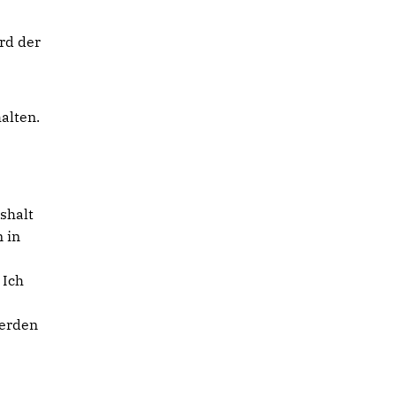
rd der
alten.
shalt
 in
 Ich
werden