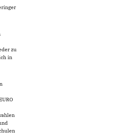
eringer
n
eder zu
ch in
n
. EURO
wahlen
 und
chulen