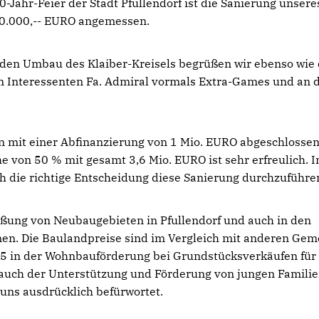
Jahr-Feier der Stadt Pfullendorf ist die Sanierung unsere
0.000,-- EURO angemessen.
d den Umbau des Klaiber-Kreisels begrüßen wir ebenso wie
n Interessenten Fa. Admiral vormals Extra-Games und an d
n mit einer Abfinanzierung von 1 Mio. EURO abgeschlosse
 von 50 % mit gesamt 3,6 Mio. EURO ist sehr erfreulich. 
ch die richtige Entscheidung diese Sanierung durchzuführe
ßung von Neubaugebieten in Pfullendorf und auch in den
mmen. Die Baulandpreise sind im Vergleich mit anderen Ge
5 in der Wohnbauförderung bei Grundstücksverkäufen für
 auch der Unterstützung und Förderung von jungen Familie
 uns ausdrücklich befürwortet.