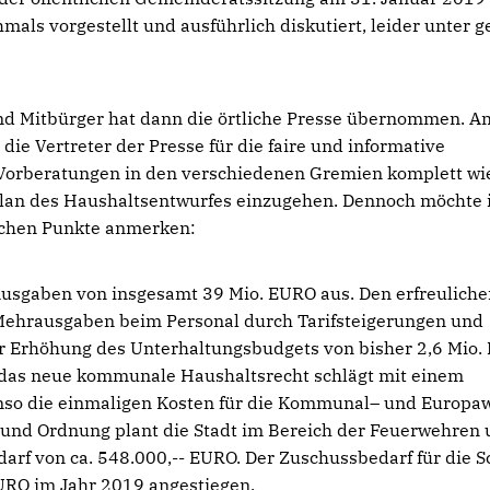
s vorgestellt und ausführlich diskutiert, leider unter g
nd Mitbürger hat dann die örtliche Presse übernommen. A
die Vertreter der Presse für die faire und informative
ie Vorberatungen in den verschiedenen Gremien komplett wi
lplan des Haushaltsentwurfes einzugehen. Dennoch möchte i
ichen Punkte anmerken:
usgaben von insgesamt 39 Mio. EURO aus. Den erfreuliche
Mehrausgaben beim Personal durch Tarifsteigerungen und
r Erhöhung des Unterhaltungsbudgets von bisher 2,6 Mio
f das neue kommunale Haushaltsrecht schlägt mit einem
so die einmaligen Kosten für die Kommunal– und Europa
it und Ordnung plant die Stadt im Bereich der Feuerwehren
rf von ca. 548.000,-- EURO. Der Zuschussbedarf für die S
EURO im Jahr 2019 angestiegen.