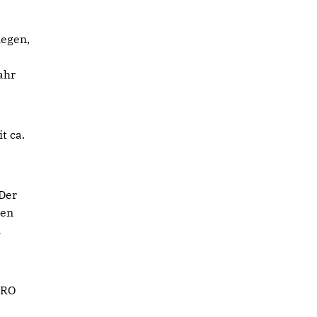
iegen,
ahr
t ca.
 Der
den
n
URO