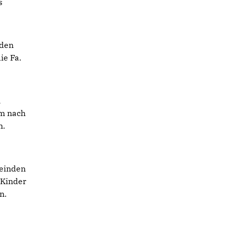
s
 den
ie Fa.
n
Im nach
n.
meinden
 Kinder
n.